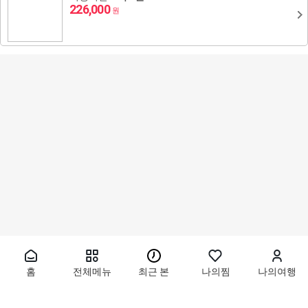
226,000
원
홈
전체메뉴
최근 본
나의찜
나의여행
동남아
태국
몽골/일본/중국
울란바토르
괌
호놀룰루
방콕/파타야
싱가포르