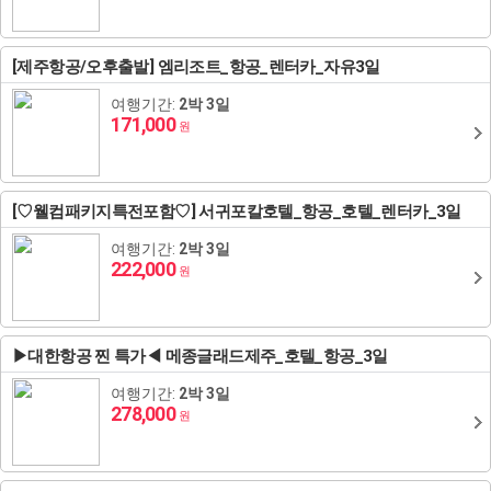
[제주항공/오후출발] 엠리조트_항공_렌터카_자유3일
여행기간:
2박 3일
171,000
원
[♡웰컴패키지특전포함♡] 서귀포칼호텔_항공_호텔_렌터카_3일
여행기간:
2박 3일
222,000
원
▶대한항공 찐 특가◀ 메종글래드제주_호텔_항공_3일
여행기간:
2박 3일
278,000
원