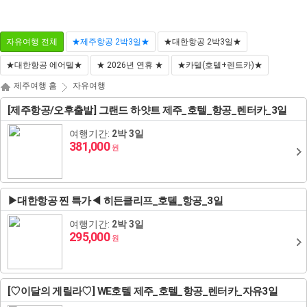
마
나
전
이
의
체
자유여행 전체
★제주항공 2박3일★
★대한항공 2박3일★
페
찜
메
이
뉴
★대한항공 에어텔★
★ 2026년 연휴 ★
★카텔(호텔+렌트카)★
지
닫
기
해외패키지
해외항공+호텔
해외호텔
해외항공
제주여행 홈
자유여행
동남아/대만/서남아
태국
[제주항공/오후출발] 그랜드 하얏트 제주_호텔_항공_렌터카_3일
일본
여행기간:
2박 3일
도쿄
괌
영국
하와이/이웃섬
홍콩
방콕/파타야
말레이시아
381,000
원
괌/사이판/호주/뉴질
하코네/시즈오카/후지산
나고야/도야마/다카야마
사이판
스위스
오스트리아
로스앤젤레스/라스베이거스/그랜드캐년
마카오
푸껫/끄라비
코타키나발루
베트남
랜드
▶대한항공 찐 특가◀ 히든클리프_호텔_항공_3일
유럽/아프리카
오사카/교토/고베/나라
시드니/골드코스트
이탈리아
체코
북유럽일주
뉴욕/보스톤/워싱턴D.C
장가계
치앙마이
쿠알라룸푸르
다낭
인도네시아
캐나다
여행기간:
2박 3일
미주/하와이/알래스카
295,000
오키나와
멜버른
뉴질랜드
프랑스
헝가리
크로아티아
백두산
나트랑
발리
필리핀
원
중국/홍콩/몽골/중앙
후쿠오카
브리즈번
독일
슬로베니아
에스토니아
칸쿤
상해
달랏
보라카이
캄보디아
아시아
[♡이달의 게릴라♡] WE호텔 제주_호텔_항공_렌터카_자유3일
ZEUS(하이엔드)
벳부/유후인
삿포로/후라노/비에이
벨기에/네덜란드/룩셈부르크
라트비아
조지아
남미(브라질/칠레/아르헨티나)
알래스카
북경
푸꾸옥
세부
씨엠립(앙코르왓)
라오스