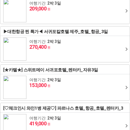
여행기간:
2박 3일
209,000
원
아키타/센다이
리투아니아
아르메니아
스페인
사천성(성도/구채구)
하노이/하롱베이
보홀
방비엥
대만
다카마츠/나오시마/마츠야마
아제르바이잔
포르투갈
튀르키예(터키)
황산
호치민/판티엣(무이네)/사파
마닐라
루앙프라방
타이베이
브루나이
▶대한항공 찐 특가◀ 서귀포칼호텔 제주_호텔_항공_3일
그리스/이집트
서안
클락
가오슝
브루나이
싱가포르
여행기간:
2박 3일
270,400
원
두바이
태항산
타이중
싱가포르
인도/네팔
하이난
케냐/남아공
인도/네팔
[★카텔★] 스위트메이 서귀포호텔_렌터카_자유3일
여행기간:
몽골/내몽고
2박 3일
153,000
원
계림
청도
[♡체크인시 와인1병 제공♡] 파르나스 호텔_항공_호텔_렌터카_3
일
여행기간:
2박 3일
곤명/여강/하문
419,000
원