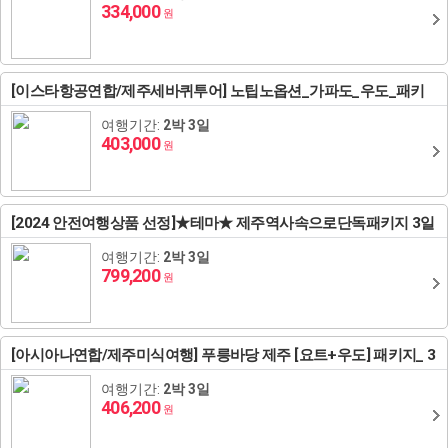
334,000
원
중앙아시아
[이스타항공연합/제주세바퀴투어] 노팁노옵션_가파도_우도_패키
지 3일
여행기간:
2박 3일
403,000
원
[2024 안전여행상품 선정]★테마★ 제주역사속으로단독패키지 3일
여행기간:
2박 3일
799,200
원
[아시아나연합/제주미식여행] 푸릉바당 제주 [요트+우도] 패키지_ 3
일
여행기간:
2박 3일
406,200
원