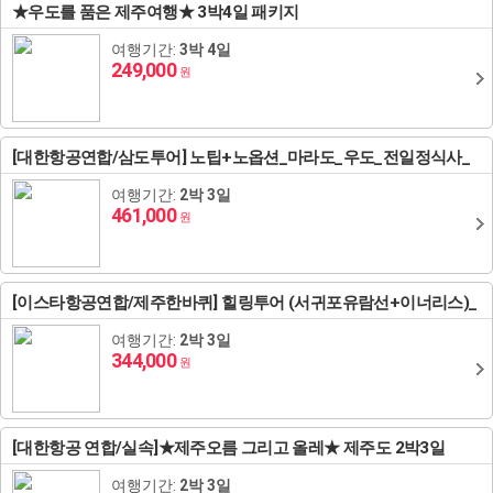
★우도를 품은 제주여행★ 3박4일 패키지
아키타/센다이
리투아니아
아르메니아
스페인
사천성(성도/구채구)
하노이/하롱베이
보홀
방비엥
대만
여행기간:
3박 4일
249,000
원
다카마츠/나오시마/마츠야마
아제르바이잔
포르투갈
튀르키예(터키)
황산
호치민/판티엣(무이네)/사파
마닐라
루앙프라방
타이베이
브루나이
그리스/이집트
서안
클락
가오슝
브루나이
싱가포르
[대한항공연합/삼도투어] 노팁+노옵션_마라도_우도_전일정식사_
패키지 3일
여행기간:
2박 3일
두바이
태항산
타이중
싱가포르
인도/네팔
461,000
원
하이난
케냐/남아공
인도/네팔
[이스타항공연합/제주한바퀴] 힐링투어 (서귀포유람선+이너리스)_
몽골/내몽고
노팁!노옵션_패키지_3일
여행기간:
2박 3일
계림
344,000
원
청도
[대한항공 연합/실속]★제주오름 그리고 올레★ 제주도 2박3일
곤명/여강/하문
여행기간:
2박 3일