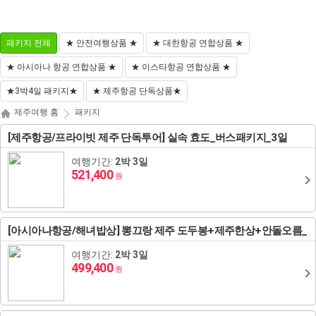
마
나
전
이
의
체
패키지 전체
★ 안전여행상품 ★
★ 대한항공 연합상품 ★
페
찜
메
이
뉴
★ 아시아나 항공 연합상품 ★
★ 이스타항공 연합상품 ★
지
닫
기
해외패키지
해외항공+호텔
해외호텔
해외항공
★3박4일 패키지★
★ 제주항공 단독상품★
동남아/대만/서남아
태국
제주여행 홈
패키지
[제주항공/프라이빗 제주 단독투어] 실속 효도_버스패키지_3일
일본
도쿄
괌
영국
하와이/이웃섬
홍콩
방콕/파타야
말레이시아
여행기간:
2박 3일
괌/사이판/호주/뉴질
521,400
하코네/시즈오카/후지산
나고야/도야마/다카야마
사이판
스위스
오스트리아
로스앤젤레스/라스베이거스/그랜드캐년
마카오
푸껫/끄라비
코타키나발루
베트남
랜드
원
유럽/아프리카
오사카/교토/고베/나라
시드니/골드코스트
이탈리아
체코
북유럽일주
뉴욕/보스톤/워싱턴D.C
장가계
치앙마이
쿠알라룸푸르
다낭
인도네시아
[아시아나항공/해녀밥상] 뽕끄랑 제주 도두봉+제주한상+안돌오름_
캐나다
미주/하와이/알래스카
패키지 3일
오키나와
멜버른
뉴질랜드
프랑스
헝가리
크로아티아
백두산
나트랑
발리
필리핀
여행기간:
2박 3일
499,400
중국/홍콩/몽골/중앙
원
후쿠오카
브리즈번
독일
슬로베니아
에스토니아
칸쿤
상해
달랏
보라카이
캄보디아
아시아
ZEUS(하이엔드)
벳부/유후인
삿포로/후라노/비에이
벨기에/네덜란드/룩셈부르크
라트비아
조지아
남미(브라질/칠레/아르헨티나)
알래스카
북경
푸꾸옥
세부
씨엠립(앙코르왓)
라오스