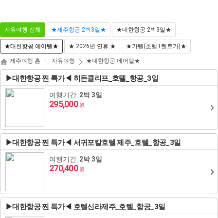
마
나
전
이
의
체
자유여행 전체
★제주항공 2박3일★
★대한항공 2박3일★
페
찜
메
이
뉴
★대한항공 에어텔★
★ 2026년 연휴 ★
★카텔(호텔+렌트카)★
지
닫
기
해외패키지
해외항공+호텔
해외호텔
해외항공
제주여행 홈
자유여행
★대한항공 에어텔★
동남아/대만/서남아
태국
▶대한항공 찐 특가◀ 히든클리프_호텔_항공_3일
일본
여행기간:
2박 3일
도쿄
괌
영국
하와이/이웃섬
홍콩
방콕/파타야
말레이시아
295,000
원
괌/사이판/호주/뉴질
하코네/시즈오카/후지산
나고야/도야마/다카야마
사이판
스위스
오스트리아
로스앤젤레스/라스베이거스/그랜드캐년
마카오
푸껫/끄라비
코타키나발루
베트남
랜드
▶대한항공 찐 특가◀ 서귀포칼호텔 제주_호텔_항공_3일
유럽/아프리카
오사카/교토/고베/나라
시드니/골드코스트
이탈리아
체코
북유럽일주
뉴욕/보스톤/워싱턴D.C
장가계
치앙마이
쿠알라룸푸르
다낭
인도네시아
캐나다
여행기간:
2박 3일
미주/하와이/알래스카
270,400
오키나와
멜버른
뉴질랜드
프랑스
헝가리
크로아티아
백두산
나트랑
발리
필리핀
원
중국/홍콩/몽골/중앙
후쿠오카
브리즈번
독일
슬로베니아
에스토니아
칸쿤
상해
달랏
보라카이
캄보디아
아시아
▶대한항공 찐 특가◀ 호텔신라제주_호텔_항공_3일
ZEUS(하이엔드)
벳부/유후인
삿포로/후라노/비에이
벨기에/네덜란드/룩셈부르크
라트비아
조지아
남미(브라질/칠레/아르헨티나)
알래스카
북경
푸꾸옥
세부
씨엠립(앙코르왓)
라오스