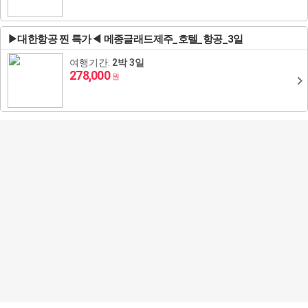
중앙아시아
▶대한항공 찐 특가◀ 메종글래드제주_호텔_항공_3일
여행기간:
2박 3일
278,000
원