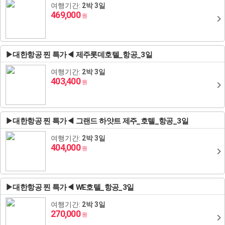
여행기간:
2박 3일
469,000
원
아키타/센다이
리투아니아
아르메니아
스페인
사천성(성도/구채구)
하노이/하롱베이
보홀
방비엥
대만
다카마츠/나오시마/마츠야마
아제르바이잔
포르투갈
튀르키예(터키)
황산
호치민/판티엣(무이네)/사파
마닐라
루앙프라방
타이베이
브루나이
▶대한항공 찐 특가◀ 제주롯데호텔_항공_3일
그리스/이집트
서안
클락
가오슝
브루나이
싱가포르
여행기간:
2박 3일
403,400
원
두바이
태항산
타이중
싱가포르
인도/네팔
하이난
케냐/남아공
인도/네팔
▶대한항공 찐 특가◀ 그랜드 하얏트 제주_호텔_항공_3일
여행기간:
몽골/내몽고
2박 3일
404,000
원
계림
청도
▶대한항공 찐 특가◀ WE호텔_항공_3일
여행기간:
2박 3일
곤명/여강/하문
270,000
원