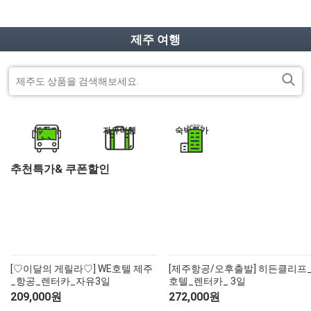
마
나
전
이
의
체
제주 여행
페
찜
메
이
뉴
지
닫
기
해외패키지
해외항공+호텔
해외호텔
해외항공
동남아/대만/서남아
태국
패키지
자유여행
숙박특가
일본
도쿄
괌
영국
하와이/이웃섬
홍콩
방콕/파타야
말레이시아
괌/사이판/호주/뉴질
추천특가& 쿠폰할인
하코네/시즈오카/후지산
나고야/도야마/다카야마
사이판
스위스
오스트리아
로스앤젤레스/라스베이거스/그랜드캐년
마카오
푸껫/끄라비
코타키나발루
베트남
랜드
유럽/아프리카
오사카/교토/고베/나라
시드니/골드코스트
이탈리아
체코
북유럽일주
뉴욕/보스톤/워싱턴D.C
장가계
치앙마이
쿠알라룸푸르
다낭
인도네시아
캐나다
미주/하와이/알래스카
오키나와
멜버른
뉴질랜드
프랑스
헝가리
크로아티아
백두산
나트랑
발리
필리핀
중국/홍콩/몽골/중앙
[♡이달의 게릴라♡] WE호텔 제주
[제주항공/오후출발] 히든클리프
후쿠오카
브리즈번
독일
슬로베니아
에스토니아
칸쿤
상해
달랏
보라카이
캄보디아
아시아
_항공_렌터카_자유3일
호텔_렌터카_ 3일
209,000원
272,000원
ZEUS(하이엔드)
벳부/유후인
삿포로/후라노/비에이
벨기에/네덜란드/룩셈부르크
라트비아
조지아
남미(브라질/칠레/아르헨티나)
알래스카
북경
푸꾸옥
세부
씨엠립(앙코르왓)
라오스