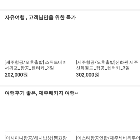
아키타/센다이
리투아니아
아르메니아
스페인
사천성(성도/구채구)
하노이/하롱베이
보홀
방비엥
대만
자유여행 , 고객님만을 위한 특가
다카마츠/나오시마/마츠야마
아제르바이잔
포르투갈
튀르키예(터키)
황산
호치민/판티엣(무이네)/사파
마닐라
루앙프라방
타이베이
브루나이
그리스/이집트
서안
클락
가오슝
브루나이
싱가포르
두바이
태항산
타이중
싱가포르
인도/네팔
[제주항공/오후출발] 스위트메이
[제주항공/오후출발]신화관 제주
서귀포_항공_렌터카_3일
신화월드_항공_렌터카_3일
하이난
케냐/남아공
인도/네팔
202,000원
302,000원
몽골/내몽고
여행후기 좋은, 제주패키지 여행~
계림
청도
곤명/여강/하문
[아시아나항공/해녀밥상] 뽕끄랑
[이스타항공연합/제주세바퀴투어