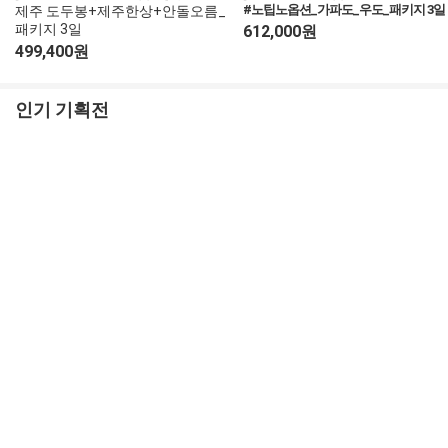
#노팁노옵션_가파도_우도_패키지 3일
제주 도두봉+제주한상+안돌오름_
중앙아시아
패키지 3일
612,000원
499,400원
인기 기획전