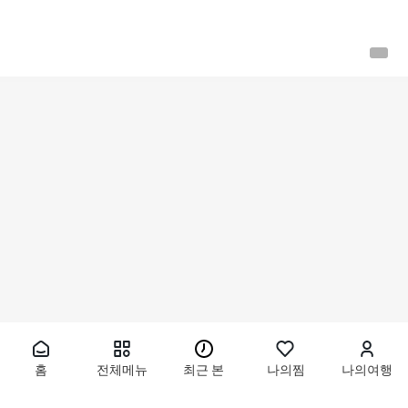
홈
전체메뉴
최근 본
나의찜
나의여행
동남아
태국