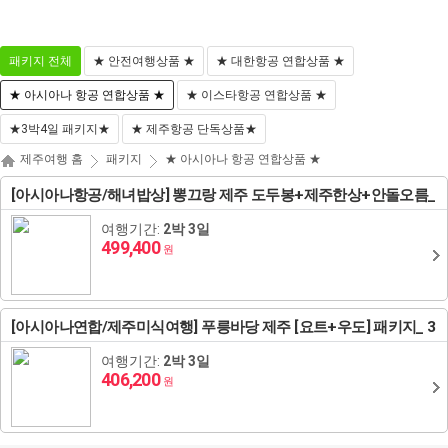
마
나
전
이
의
체
패키지 전체
★ 안전여행상품 ★
★ 대한항공 연합상품 ★
페
찜
메
이
뉴
★ 아시아나 항공 연합상품 ★
★ 이스타항공 연합상품 ★
지
닫
기
해외패키지
해외항공+호텔
해외호텔
해외항공
★3박4일 패키지★
★ 제주항공 단독상품★
동남아/대만/서남아
태국
제주여행 홈
패키지
★ 아시아나 항공 연합상품 ★
[아시아나항공/해녀밥상] 뽕끄랑 제주 도두봉+제주한상+안돌오름_
일본
도쿄
괌
영국
하와이/이웃섬
홍콩
방콕/파타야
말레이시아
패키지 3일
여행기간:
2박 3일
괌/사이판/호주/뉴질
499,400
하코네/시즈오카/후지산
나고야/도야마/다카야마
사이판
스위스
오스트리아
로스앤젤레스/라스베이거스/그랜드캐년
마카오
푸껫/끄라비
코타키나발루
베트남
랜드
원
유럽/아프리카
오사카/교토/고베/나라
시드니/골드코스트
이탈리아
체코
북유럽일주
뉴욕/보스톤/워싱턴D.C
장가계
치앙마이
쿠알라룸푸르
다낭
인도네시아
[아시아나연합/제주미식여행] 푸릉바당 제주 [요트+우도] 패키지_ 3
캐나다
미주/하와이/알래스카
일
오키나와
멜버른
뉴질랜드
프랑스
헝가리
크로아티아
백두산
나트랑
발리
필리핀
여행기간:
2박 3일
406,200
중국/홍콩/몽골/중앙
원
후쿠오카
브리즈번
독일
슬로베니아
에스토니아
칸쿤
상해
달랏
보라카이
캄보디아
아시아
ZEUS(하이엔드)
벳부/유후인
삿포로/후라노/비에이
벨기에/네덜란드/룩셈부르크
라트비아
조지아
남미(브라질/칠레/아르헨티나)
알래스카
북경
푸꾸옥
세부
씨엠립(앙코르왓)
라오스