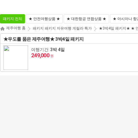
패키지 전체
★ 안전여행상품 ★
★ 대한항공 연합상품 ★
★ 아시아나 항
제주여행 홈
패키지
패키지
자유여행
게릴라 특가
★3박4일 패키지★
★ 
해외패키지
해외항공+호텔
해외호텔
해외항공
★우도를 품은 제주여행★ 3박4일 패키지
동남아/대만/서남아
태국
여행기간:
3박 4일
249,000
원
일본
도쿄
괌
영국
하와이/이웃섬
홍콩
방콕/파타야
말레이시아
괌/사이판/호주/뉴질
하코네/시즈오카/후지산
나고야/도야마/다카야마
사이판
스위스
오스트리아
로스앤젤레스/라스베이거스/그랜드캐년
마카오
푸껫/끄라비
코타키나발루
베트남
랜드
유럽/아프리카
오사카/교토/고베/나라
시드니/골드코스트
이탈리아
체코
북유럽일주
뉴욕/보스톤/워싱턴D.C
장가계
치앙마이
쿠알라룸푸르
다낭
인도네시아
캐나다
미주/하와이/알래스카
오키나와
멜버른
뉴질랜드
프랑스
헝가리
크로아티아
백두산
나트랑
발리
필리핀
중국/홍콩/몽골/중앙
후쿠오카
브리즈번
독일
슬로베니아
에스토니아
칸쿤
상해
달랏
보라카이
캄보디아
아시아
ZEUS(하이엔드)
벳부/유후인
삿포로/후라노/비에이
벨기에/네덜란드/룩셈부르크
라트비아
조지아
남미(브라질/칠레/아르헨티나)
알래스카
북경
푸꾸옥
세부
씨엠립(앙코르왓)
라오스