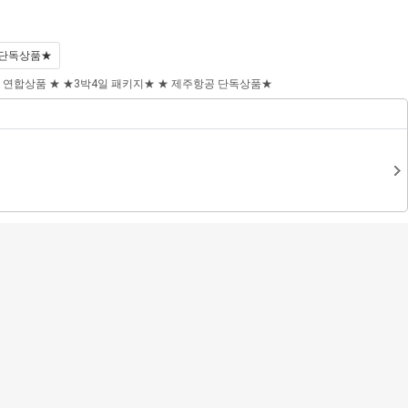
마
나
전
이
의
체
 단독상품★
페
찜
메
이
뉴
 연합상품 ★
★3박4일 패키지★
★ 제주항공 단독상품★
지
닫
기
+
국내&제주
여행플러스+