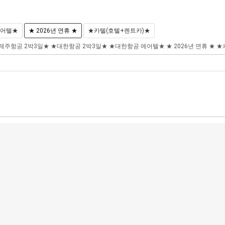
에어텔★
★ 2026년 연휴 ★
★카텔(호텔+렌트카)★
제주항공 2박3일★
★대한항공 2박3일★
★대한항공 에어텔★
★ 2026년 연휴 ★
★
해외골프
허니문
크루즈
지방출발
현지투어