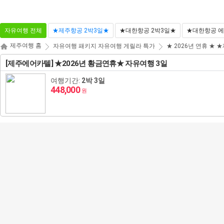
자유여행 전체
★제주항공 2박3일★
★대한항공 2박3일★
★대한항공 
제주여행 홈
자유여행
패키지
자유여행
게릴라 특가
★ 2026년 연휴 ★
★
해외패키지
해외항공+호텔
해외호텔
해외항공
[제주에어카텔] ★2026년 황금연휴★ 자유여행 3일
동남아/대만/서남아
태국
여행기간:
2박 3일
448,000
원
일본
도쿄
괌
영국
하와이/이웃섬
홍콩
방콕/파타야
말레이시아
괌/사이판/호주/뉴질
하코네/시즈오카/후지산
나고야/도야마/다카야마
사이판
스위스
오스트리아
로스앤젤레스/라스베이거스/그랜드캐년
마카오
푸껫/끄라비
코타키나발루
베트남
랜드
유럽/아프리카
오사카/교토/고베/나라
시드니/골드코스트
이탈리아
체코
북유럽일주
뉴욕/보스톤/워싱턴D.C
장가계
치앙마이
쿠알라룸푸르
다낭
인도네시아
캐나다
미주/하와이/알래스카
오키나와
멜버른
뉴질랜드
프랑스
헝가리
크로아티아
백두산
나트랑
발리
필리핀
중국/홍콩/몽골/중앙
후쿠오카
브리즈번
독일
슬로베니아
에스토니아
칸쿤
상해
달랏
보라카이
캄보디아
아시아
ZEUS(하이엔드)
벳부/유후인
삿포로/후라노/비에이
벨기에/네덜란드/룩셈부르크
라트비아
조지아
남미(브라질/칠레/아르헨티나)
알래스카
북경
푸꾸옥
세부
씨엠립(앙코르왓)
라오스