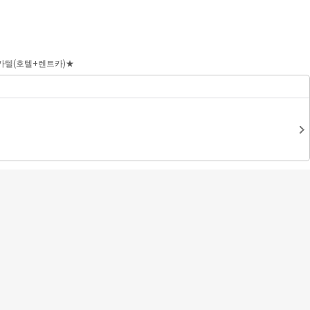
마
나
전
이
의
체
페
찜
메
이
뉴
카텔(호텔+렌트카)★
지
닫
기
+
국내&제주
여행플러스+